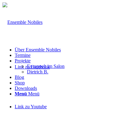
Über Ensemble Nobiles
Termine
Projekte
Es rappelt im Salon
Link zu Facebook
Dietrich B.
Blog
Shop
Downloads
Menü
Menü
Link zu Youtube